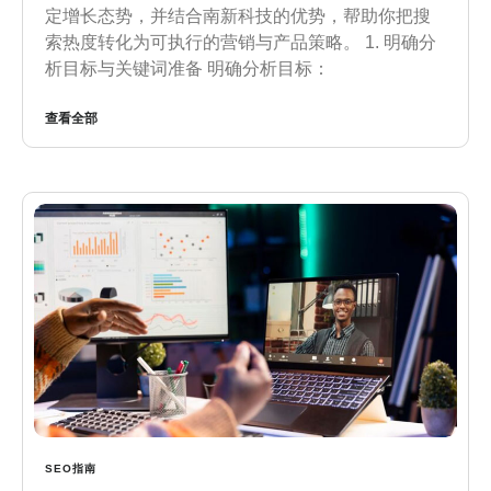
定增长态势，并结合南新科技的优势，帮助你把搜
索热度转化为可执行的营销与产品策略。 1. 明确分
析目标与关键词准备 明确分析目标：
查看全部
SEO指南