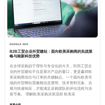
GOOGLE SEO
B2B工贸企业外贸建站：面向欧美采购商的实战策
略与南新科技优势
在全球采购趋于理性与专业化的今天，B2B工贸企
业的外贸建站不仅是展示产品的窗口，更是赢得欧
美采购商信任与订单的关键触点。一个面向欧美市
场的外贸网站需兼顾信息透明、技术资料完备、合
规与快速响应，才能满足采购团队的评估流程与决
策节奏。 理解欧美采购决策流程 欧美采
查看全部