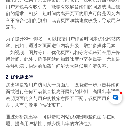
用户来说具有吸引力，能够有效解答他们的问题或满足他
们的需求。相反，短时间内离开页面的用户可能是因为内
容不符合他们的预期，或者页面加载速度较慢，导致用户
流失。
为了提升SEO排名，可以根据用户停留时间来优化网站内
容。例如，通过对页面进行内容升级、增加多媒体元素
（如视频、图片等）、优化页面结构等方式来延长用户停
留时间。此外，确保网站的加载速度也至关重要，尤其是
在移动端，快速的加载时间能大大降低用户流失率。
2. 优化跳出率
跳出率是指用户访问某一页面后，没有进一步点击其他页
面或进行任何互动就直接离开网站的比例。高跳出率通常
表明页面内容与用户的搜索意图不匹配，或页面用户体验
差，从而导致用户快速离开。
通过分析跳出率，可以帮助网站识别出哪些页面存在问
题。提高用户粘性，减少跳出率的方法包括：