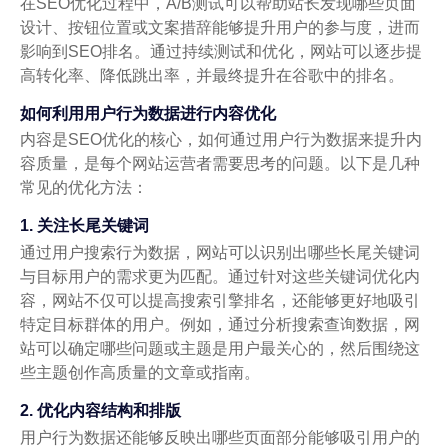
在SEO优化过程中，A/B测试可以帮助站长发现哪些页面
设计、按钮位置或文案措辞能够提升用户的参与度，进而
影响到SEO排名。通过持续测试和优化，网站可以逐步提
高转化率、降低跳出率，并最终提升在谷歌中的排名。
如何利用用户行为数据进行内容优化
内容是SEO优化的核心，如何通过用户行为数据来提升内
容质量，是每个网站运营者需要思考的问题。以下是几种
常见的优化方法：
1. 关注长尾关键词
通过用户搜索行为数据，网站可以识别出哪些长尾关键词
与目标用户的需求更为匹配。通过针对这些关键词优化内
容，网站不仅可以提高搜索引擎排名，还能够更好地吸引
特定目标群体的用户。例如，通过分析搜索查询数据，网
站可以确定哪些问题或主题是用户最关心的，然后围绕这
些主题创作高质量的文章或指南。
2. 优化内容结构和排版
用户行为数据还能够反映出哪些页面部分能够吸引用户的