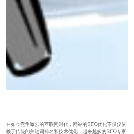
在如今竞争激烈的互联网时代，网站的SEO优化不仅仅依
赖于传统的关键词排名和技术优化，越来越多的SEO专家