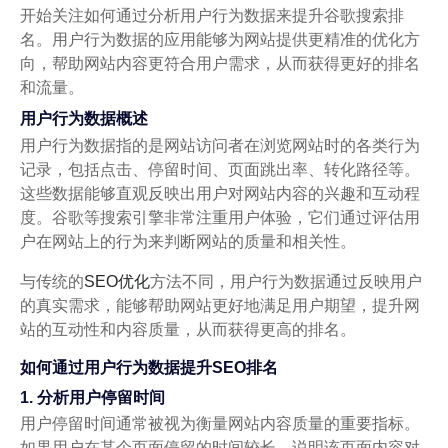
开始关注如何通过分析用户行为数据来提升谷歌搜索排
名。用户行为数据的应用能够为网站提供更精准的优化方
向，帮助网站内容更符合用户需求，从而获得更好的排名
和流量。
用户行为数据概述
用户行为数据指的是网站访问者在浏览网站时的各类行为
记录，包括点击、停留时间、页面跳出率、转化路径等。
这些数据能够直观反映出用户对网站内容的兴趣和互动程
度。谷歌等搜索引擎非常注重用户体验，它们通过评估用
户在网站上的行为来判断网站的质量和相关性。
与传统的
SEO优化
方法不同，用户行为数据通过反映用户
的真实需求，能够帮助网站更好地满足用户期望，提升网
站的互动性和内容质量，从而获得更高的排名。
如何通过用户行为数据提升SEO排名
1. 分析用户停留时间
用户停留时间通常被视为衡量网站内容质量的重要指标。
如果用户在某个页面停留的时间较长，说明该页面内容对