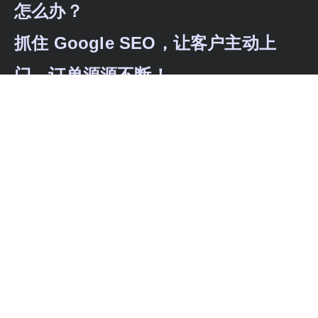
怎么办？
抓住 Google SEO，让客户主动上
门，订单源源不断！
外贸没流量、没订单？通过独立站建设、SEO
优化、海外广告投放与内容本地化，为企业打
造全链路获客体系，实现持续曝光与稳定询盘
增长。
联系：+ 86 185 6666 1891（微信同号）
服务项目: