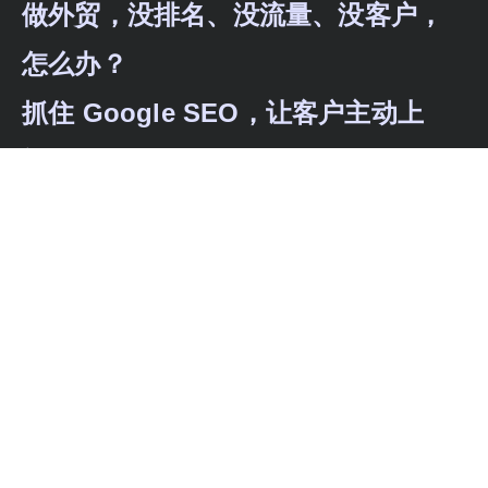
做外贸，没排名、没流量、没客户，
怎么办？
抓住 Google SEO，让客户主动上
门，订单源源不断！
外贸没流量、没订单？通过独立站建设、SEO
优化、海外广告投放与内容本地化，为企业打
造全链路获客体系，实现持续曝光与稳定询盘
增长。
联系：+ 86 185 6666 1891（微信同号）