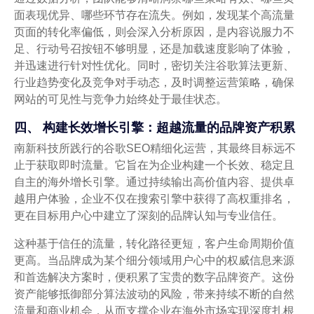
面表现优异、哪些环节存在流失。例如，发现某个高流量
页面的转化率偏低，则会深入分析原因，是内容说服力不
足、行动号召按钮不够明显，还是加载速度影响了体验，
并迅速进行针对性优化。同时，密切关注谷歌算法更新、
行业趋势变化及竞争对手动态，及时调整运营策略，确保
网站的可见性与竞争力始终处于最佳状态。
四、 构建长效增长引擎：超越流量的品牌资产积累
南新科技所践行的谷歌SEO精细化运营，其最终目标远不
止于获取即时流量。它旨在为企业构建一个长效、稳定且
自主的海外增长引擎。通过持续输出高价值内容、提供卓
越用户体验，企业不仅在搜索引擎中获得了高权重排名，
更在目标用户心中建立了深刻的品牌认知与专业信任。
这种基于信任的流量，转化路径更短，客户生命周期价值
更高。当品牌成为某个细分领域用户心中的权威信息来源
和首选解决方案时，便积累了宝贵的数字品牌资产。这份
资产能够抵御部分算法波动的风险，带来持续不断的自然
流量和商业机会，从而支撑企业在海外市场实现深度扎根