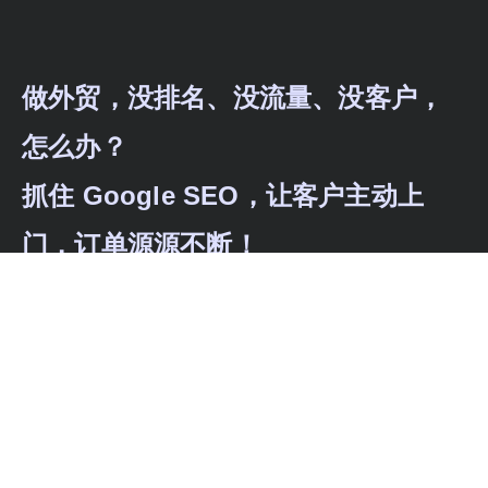
做外贸，没排名、没流量、没客户，
怎么办？
抓住 Google SEO，让客户主动上
门，订单源源不断！
外贸没流量、没订单？通过独立站建设、SEO
优化、海外广告投放与内容本地化，为企业打
造全链路获客体系，实现持续曝光与稳定询盘
增长。