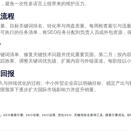
展，避免一次性多语言上线带来的维护压力。
织流程
流量、目标关键词排名、转化率与询盘质量。每周检查索引与流
可执行的任务清单，将SEO任务分配到负责人员或外包资源，
考
关键词清单、修复关键技术问题并优化重要页面。第二月：按内
跟踪效果、调整关键词优先级、扩展内容与外链渠道。每阶段以
期回报
期投入与持续优化的过程。中小外贸企业应以明确目标、稳定产出
有限预算下逐步扩大国际市场影响力并提升销量。
化
,
SEO搜索引擎
,
SEO谷歌
,
SEO运营
,
优化SEO
,
关键词排名查询工具
,
搜索引擎优化
,
谷